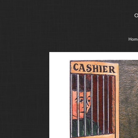
O
Hom